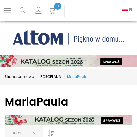
0
PL
Strona domowa
PORCELANA
MariaPaula
MariaPaula
Indeks